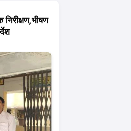
क निरीक्षण,भीषण
्देश