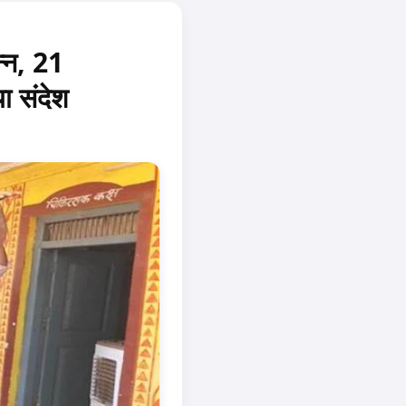
्‍न, 21
ा संदेश