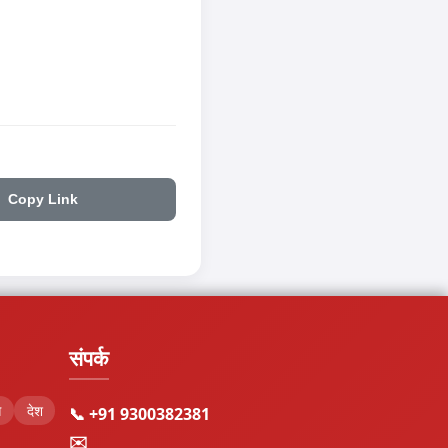
Copy Link
संपर्क
स
देश
📞 +91 9300382381
✉️